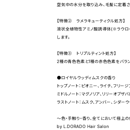
空気中の水分を取り込み、毛髪に定着さ
【特徴② ラメラキューティクル処方】
液状全植物性アミノ酸誘導体(※ラウロ
します。
【特徴③ トリプルティント処方】
2種の青色色素と1種の赤色色素をバラン
●ロイヤルウッディムスクの香り
トップノート：ピオニー、ライチ、フリージ
ミドルノート：マグノリア、リリーオブザバ
ラストノート：ムスク、アンバー、シダーウ
〜色・手触り・香り、全てにおいて極上
by L.DORADO Hair Salon