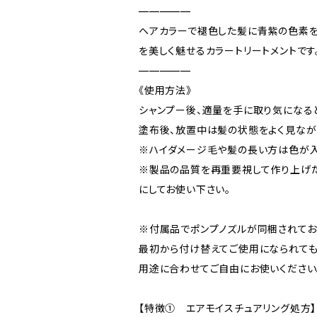
—————
ヘアカラーで褪色した髪に青紫の色素を
を美しく魅せるカラートリートメントです
—————
《使用方法》
シャンプー後、適量を手に取り気になる
塗布後、放置中は髪の状態をよく見なが
※ハイダメージ毛や髪の長い方は色が入
※製品の品質を再重要視して作り上げた
にしてお使い下さい。
※付属品でポンプノズルが同梱されてお
最初から付け替えてご使用になられても
用途に合わせてご自由にお使いください
【特徴① エアモイスチュアリング処方】